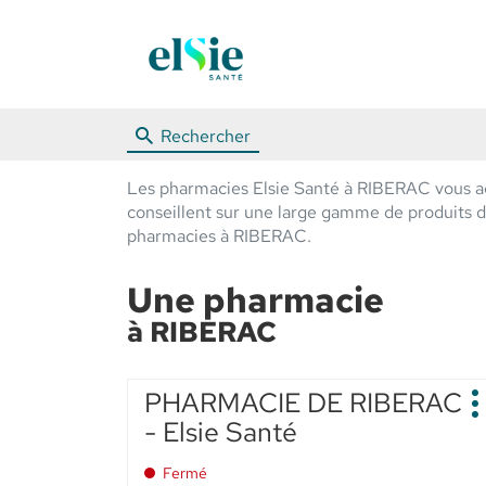
Rechercher
Les pharmacies Elsie Santé à RIBERAC vous ac
conseillent sur une large gamme de produits de 
pharmacies à RIBERAC.
Une pharmacie
à RIBERAC
Appuyer
PHARMACIE DE RIBERAC
Point
sur
P
de
- Elsie Santé
d
la
vente
touche
:
Fermé
ENTRÉE