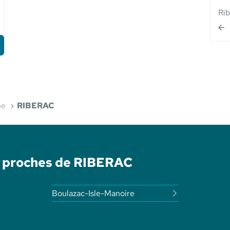
Ri
ne
RIBERAC
é proches de RIBERAC
Boulazac-Isle-Manoire