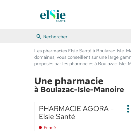
Rechercher
Les pharmacies Elsie Santé à Boulazac-Isle-Ma
domaines, vous conseillent sur une large gamme 
proposés par les pharmacies à Boulazac-Isle-
Une pharmacie
à Boulazac-Isle-Manoire
Appuyer
PHARMACIE AGORA -
Point
sur
P
de
Elsie Santé
d
la
vente
touche
:
Fermé
ENTRÉE