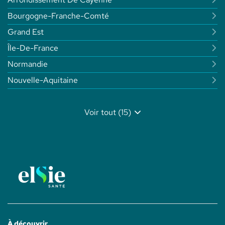
Bourgogne-Franche-Comté
Grand Est
Île-De-France
Normandie
Nouvelle-Aquitaine
Voir tout (15)
de
points
de
vente
de
Elsie
Santé
À découvrir