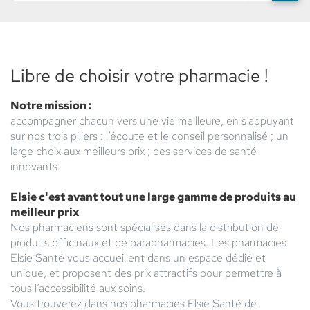
PROXIMITÉ
TROUVER
les
POIN
Postal
UN
résultats
DE
POINT
VENT
DE
ELSIE
VENTE
SANT
ELSIE
Libre de choisir votre pharmacie !
SANTÉ
Notre mission :
accompagner chacun vers une vie meilleure, en s’appuyant
sur nos trois piliers : l’écoute et le conseil personnalisé ; un
large choix aux meilleurs prix ; des services de santé
innovants.
Elsie c'est avant tout une large gamme de produits au
meilleur prix
Nos pharmaciens sont spécialisés dans la distribution de
produits officinaux et de parapharmacies. Les pharmacies
Elsie Santé vous accueillent dans un espace dédié et
unique, et proposent des prix attractifs pour permettre à
tous l’accessibilité aux soins.
Vous trouverez dans nos pharmacies Elsie Santé de