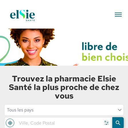
Menu
Elsie
Santé
Trouvez la pharmacie Elsie
Santé la plus proche de chez
vous
Tous les pays
Filtrer
par
Ville,
À
pays
,
Filtrer
UN
Code