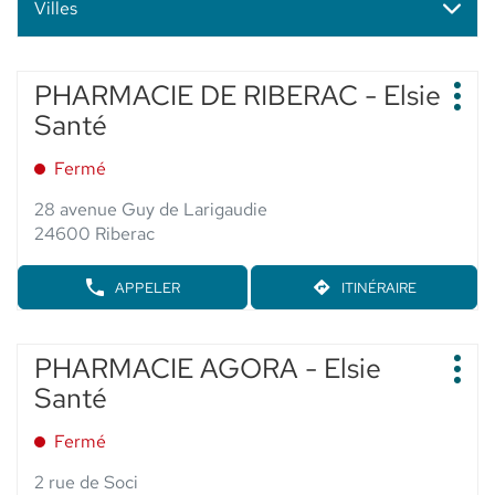
Villes
Appuyer
PHARMACIE DE RIBERAC - Elsie
Point
sur
Plus
de
Santé
d'op
la
vente
touche
:
Fermé
ENTRÉE
pour
28 avenue Guy de Larigaudie
obtenir
24600 Riberac
de
plus
APPELER
ITINÉRAIRE
AFFICHER
JUSQU'AU
amples
LE
POINT
informations
NUMÉRO
DE
DE
Appuyer
VENTE
PHARMACIE AGORA - Elsie
Point
TÉLÉPHONE
PHARMACIE
sur
Plus
de
DU
Santé
DE
d'op
la
POINT
vente
RIBERAC
touche
DE
-
:
Fermé
VENTE
ENTRÉE
ELSIE
PHARMACIE
SANTÉ
pour
2 rue de Soci
DE