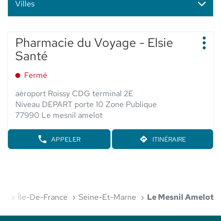
Villes
Appuyer
Pharmacie du Voyage - Elsie
Point
sur
Plus
de
Santé
d'op
la
vente
touche
:
Fermé
ENTRÉE
pour
aéroport Roissy CDG terminal 2E
obtenir
Niveau DEPART porte 10 Zone Publique
de
77990 Le mesnil amelot
plus
amples
APPELER
ITINÉRAIRE
AFFICHER
JUSQU'AU
informations
LE
POINT
NUMÉRO
DE
DE
VENTE
TÉLÉPHONE
PHARMACIE
DU
DU
POINT
VOYAGE
nce
Île-De-France
Seine-Et-Marne
Le Mesnil Amelot
DE
-
VENTE
ELSIE
PHARMACIE