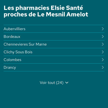
SANTÉ
DU
Les pharmacies Elsie Santé
VOYAGE
-
proches de Le Mesnil Amelot
ELSIE
SANTÉ
Aubervilliers
Bordeaux
Chennevieres Sur Marne
Clichy Sous Bois
Colombes
Drancy
Voir tout (24)
de
points
de
vente
de