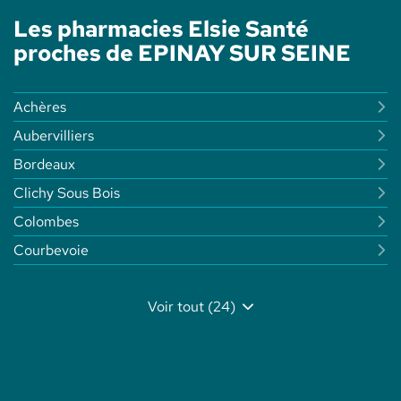
ELSIE
PHARMACIE
SANTÉ
Les pharmacies Elsie Santé
DE
L'ILO
proches de EPINAY SUR SEINE
-
ELSIE
SANTÉ
Achères
Aubervilliers
Bordeaux
Clichy Sous Bois
Colombes
Courbevoie
Voir tout (24)
de
points
de
vente
de