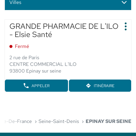
Villes
Appuyer
GRANDE PHARMACIE DE L'ILO
Point
sur
Plus
de
- Elsie Santé
d'op
la
vente
touche
:
Fermé
ENTRÉE
pour
2 rue de Paris
obtenir
CENTRE COMMERCIAL L'ILO
de
93800 Epinay sur seine
plus
amples
APPELER
ITINÉRAIRE
AFFICHER
JUSQU'AU
informations
LE
POINT
NUMÉRO
DE
DE
VENTE
TÉLÉPHONE
GRANDE
DU
PHARMACIE
POINT
DE
Île-De-France
Seine-Saint-Denis
EPINAY SUR SEINE
DE
L'ILO
VENTE
-
GRANDE