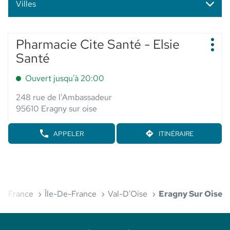
Villes
Appuyer
Pharmacie Cite Santé - Elsie
Point
sur
Plus
de
Santé
d'op
la
vente
touche
:
Ouvert jusqu'à 20:00
ENTRÉE
pour
248 rue de l'Ambassadeur
obtenir
95610 Eragny sur oise
de
plus
APPELER
ITINÉRAIRE
AFFICHER
JUSQU'AU
amples
LE
POINT
informations
NUMÉRO
DE
DE
VENTE
TÉLÉPHONE
PHARMACIE
DU
CITE
POINT
cueil
SANTÉ
France
Île-De-France
Val-D'Oise
Eragny Sur Oise
DE
-
VENTE
ELSIE
PHARMACIE
SANTÉ
CITE