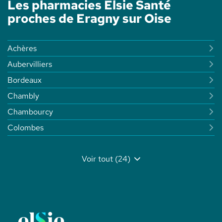
Les pharmacies Elsie Santé
SANTÉ
-
proches de Eragny sur Oise
ELSIE
SANTÉ
Achères
Aubervilliers
Bordeaux
Chambly
Chambourcy
Colombes
Voir tout (24)
de
points
de
vente
de
Elsie