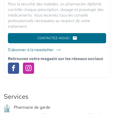
Pour la sécurité des malades, un pharmacien diplômé
contrôle chaque prescription, dosage et posologie des
médicaments. Vous recevrez tous les conseils
professionnels nécessaires au respect de votre
traitement.
CONTACTEZ-NOUS !
LE
POINT
DE
S'abonner à la newsletter
du
VENTE
point
PHARMACIE
Retrouvez votre magasin sur les réseaux sociaux
SAINT
de
SEB
vente
BOULEVARD
Pharmacie
Pharmacie
Pharmacie
Saint
Saint
Saint
Seb
Seb
Seb
Boulevard
Services
Boulevard
Boulevard
Pharmacie de garde