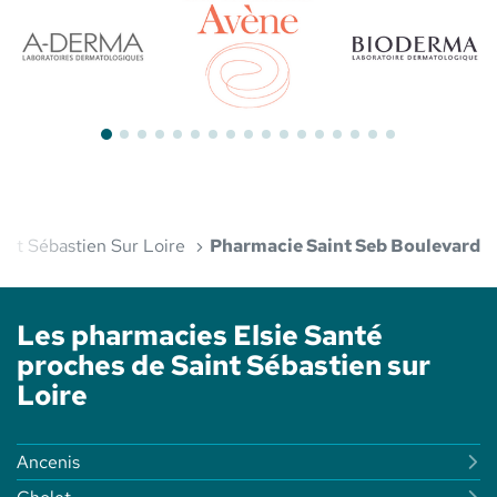
Bioderma
Aderma
Avène
int Sébastien Sur Loire
Pharmacie Saint Seb Boulevard
Les pharmacies Elsie Santé
proches de Saint Sébastien sur
Loire
Ancenis