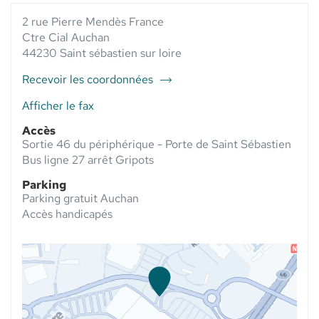
VENTE
PHARMACIE
VENTE
PHARMACIE
2 rue Pierre Mendès France
SAINT SEB
PHARMACIE
SAINT
BOULEVARD
SAINT
Ctre Cial Auchan
SEB
AU
SEB
44230 Saint sébastien sur loire
BOULEVARD
BOULEVARD
Recevoir les coordonnées
du
point
Afficher le fax
de
Accès
vente
Sortie 46 du périphérique - Porte de Saint Sébastien
Pharmacie
Bus ligne 27 arrêt Gripots
Saint
Seb
Parking
Boulevard
Parking gratuit Auchan
Accès handicapés