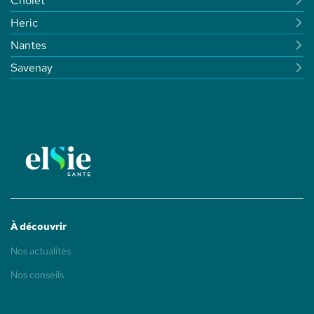
Cholet
Heric
Nantes
Savenay
À découvrir
(ouvre
Nos actualités
dans
une
(ouvre
Nos conseils
nouvelle
dans
fenêtre)
une
nouvelle