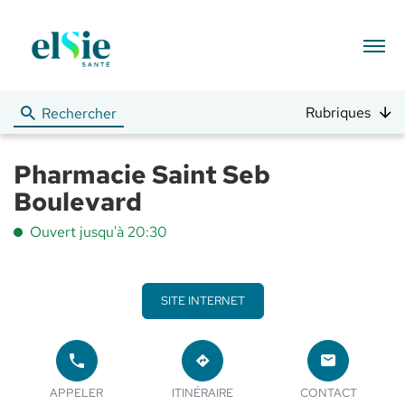
Menu
Rubriques
Rechercher
Pharmacie Saint Seb
Boulevard
Ouvert jusqu'à 20:30
SITE INTERNET
APPELER
JUSQU'AU
LE
POINT
LE POINT
POINT
APPELER
ITINÉRAIRE
CONTACT
DE
DE VENTE
DE