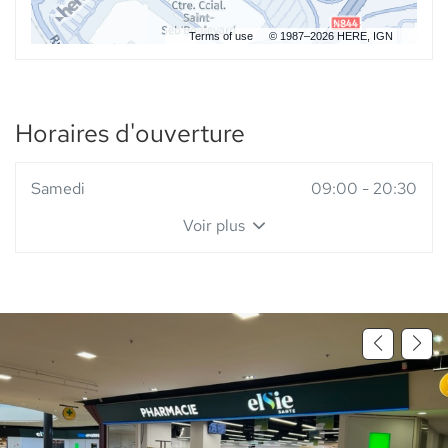
Terms of use
© 1987–2026 HERE, IGN
Horaires d'ouverture
Horaires
Samedi
09:00
-
20:30
d'ouverture
Voir plus
d'aujourd'hui
et
les
horaires
d'ouverture
du
point
de
vente
Pharmacie
Saint
Seb