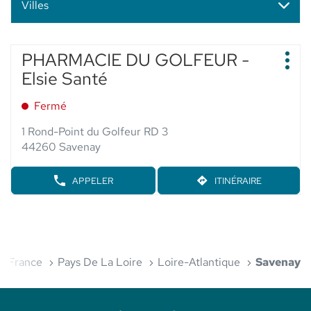
Villes
Appuyer
PHARMACIE DU GOLFEUR -
Point
sur
Plus
de
Elsie Santé
d'op
la
vente
touche
:
Fermé
ENTRÉE
pour
1 Rond-Point du Golfeur RD 3
obtenir
44260 Savenay
de
plus
APPELER
ITINÉRAIRE
AFFICHER
JUSQU'AU
amples
LE
POINT
informations
NUMÉRO
DE
DE
VENTE
TÉLÉPHONE
PHARMACIE
DU
DU
POINT
ueil
GOLFEUR
France
Pays De La Loire
Loire-Atlantique
Savenay
DE
-
VENTE
ELSIE
PHARMACIE
SANTÉ
DU