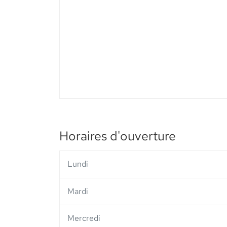
vente
Pharmacie
Bleue
-
Elsie
Santé
Horaires d'ouverture
Lundi
Mardi
Mercredi