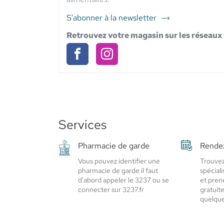
S'abonner à la newsletter
du
point
Retrouvez votre magasin sur les réseaux
de
vente
Pharmacie
Pharmacie
Pharmacie
Bleue
Bleue
Bleue
-
-
-
Elsie
Santé
Elsie
Elsie
Services
Santé
Santé
Pharmacie de garde
Rende
Vous pouvez identifier une
Trouvez
pharmacie de garde il faut
spécial
d'abord appeler le 3237 ou se
et pren
connecter sur 3237.fr
gratuit
quelques