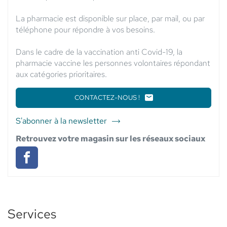
La pharmacie est disponible sur place, par mail, ou par
téléphone pour répondre à vos besoins.
Dans le cadre de la vaccination anti Covid-19, la
pharmacie vaccine les personnes volontaires répondant
aux catégories prioritaires.
CONTACTEZ-NOUS !
LE
POINT
DE
S'abonner à la newsletter
du
VENTE
point
PHARMACIE
Retrouvez votre magasin sur les réseaux sociaux
DU
de
HAUT
vente
SAINT
Pharmacie
Pharmacie
DENIS
du
du
-
ELSIE
Haut
Haut
SANTÉ
Saint
Denis
Services
Saint
-