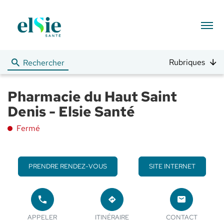
Menu
Rubriques
Rechercher
Pharmacie du Haut Saint
Denis - Elsie Santé
Fermé
PRENDRE RENDEZ-VOUS
SITE INTERNET
APPELER
JUSQU'AU
LE
POINT
LE POINT
POINT
APPELER
ITINÉRAIRE
CONTACT
DE
DE VENTE
DE