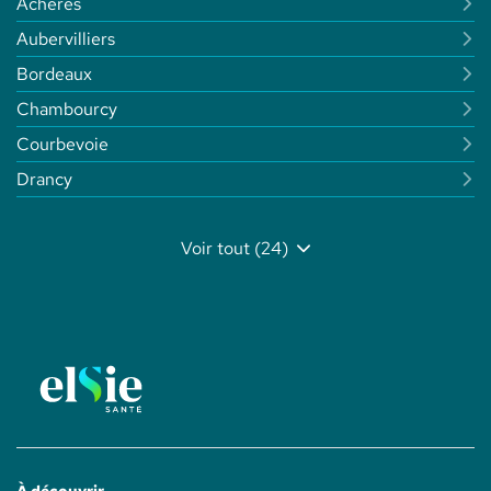
Achères
Aubervilliers
Bordeaux
Chambourcy
Courbevoie
Drancy
Voir tout (24)
de
points
de
vente
de
Elsie
Santé
À découvrir