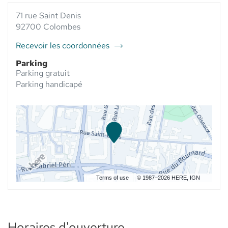
VENTE
PHARMACIE
VENTE
PHARMACIE
71 rue Saint Denis
DU HAUT
PHARMACIE
DU
SAINT
DU
92700 Colombes
HAUT
DENIS -
HAUT
SAINT
ELSIE
SAINT
Recevoir les coordonnées
DENIS
du
SANTÉ AU
DENIS
-
point
-
Parking
ELSIE
ELSIE
de
Parking gratuit
SANTÉ
SANTÉ
vente
Parking handicapé
Pharmacie
du
Haut
Saint
Denis
-
Elsie
Santé
Terms of use
© 1987–2026 HERE, IGN
Horaires d'ouverture