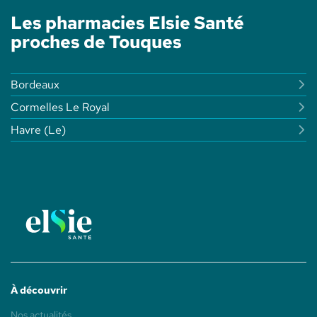
SANTÉ
LES
Les pharmacies Elsie Santé
OCEANIDES
-
proches de Touques
ELSIE
SANTÉ
Bordeaux
Cormelles Le Royal
Havre (le)
À découvrir
(ouvre
Nos actualités