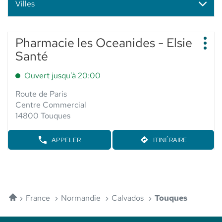
Villes
Appuyer
Pharmacie les Oceanides - Elsie
Point
sur
Plus
de
Santé
d'op
la
vente
touche
:
Ouvert jusqu'à 20:00
ENTRÉE
pour
Route de Paris
obtenir
Centre Commercial
de
14800 Touques
plus
amples
APPELER
ITINÉRAIRE
AFFICHER
JUSQU'AU
informations
LE
POINT
NUMÉRO
DE
DE
VENTE
TÉLÉPHONE
PHARMACIE
DU
LES
POINT
Accueil
OCEANIDES
France
Normandie
Calvados
Touques
DE
-
VENTE
ELSIE
PHARMACIE