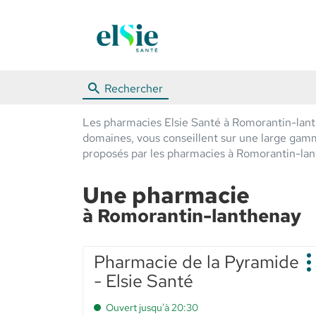
Rechercher
Les pharmacies Elsie Santé à Romorantin-lanth
domaines, vous conseillent sur une large gamme 
proposés par les pharmacies à Romorantin-lan
Une pharmacie
à Romorantin-lanthenay
Appuyer
Pharmacie de la Pyramide
Point
sur
P
de
- Elsie Santé
d
la
vente
touche
:
Ouvert jusqu'à 20:30
ENTRÉE