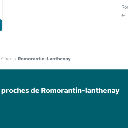
Ro
t-Cher
Romorantin-Lanthenay
é proches de Romorantin-lanthenay