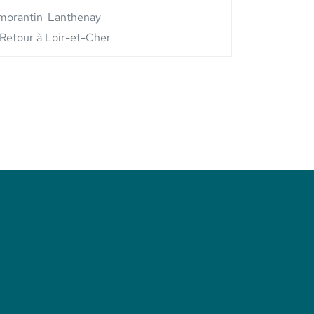
morantin-Lanthenay
Retour à Loir-et-Cher