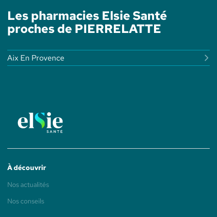
-
DE
ELSIE
Les pharmacies Elsie Santé
LA
SANTÉ
CROIX
proches de PIERRELATTE
D'OR
-
ELSIE
SANTÉ
Aix En Provence
À découvrir
(ouvre
Nos actualités
dans
une
(ouvre
Nos conseils
nouvelle
dans
fenêtre)
une