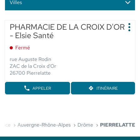
Villes
Appuyer
PHARMACIE DE LA CROIX D'OR
Point
sur
Plus
de
- Elsie Santé
d'op
la
vente
touche
:
Fermé
ENTRÉE
pour
rue Auguste Rodin
obtenir
ZAC de la Croix d'Or
de
26700 Pierrelatte
plus
amples
APPELER
ITINÉRAIRE
AFFICHER
JUSQU'AU
informations
LE
POINT
NUMÉRO
DE
DE
VENTE
TÉLÉPHONE
PHARMACIE
DU
DE
POINT
l
LA
rance
Auvergne-Rhône-Alpes
Drôme
PIERRELATTE
DE
CROIX
VENTE
D'OR
PHARMACIE