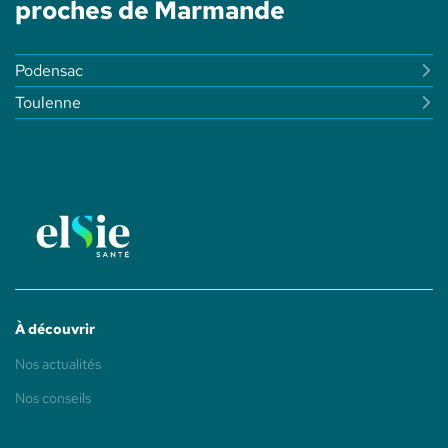
proches de Marmande
ELSIE
SANTÉ
Podensac
Toulenne
À découvrir
(ouvre
Nos actualités
dans
une
(ouvre
Nos conseils
nouvelle
dans
fenêtre)
une
nouvelle