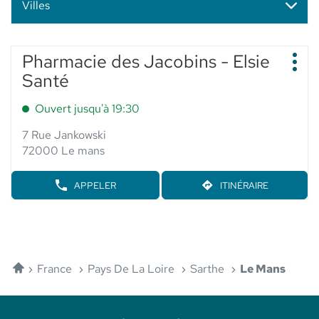
Villes
Appuyer
Pharmacie des Jacobins - Elsie
Point
sur
Plus
de
Santé
d'op
la
vente
touche
:
Ouvert jusqu'à 19:30
ENTRÉE
pour
7 Rue Jankowski
obtenir
72000 Le mans
de
plus
APPELER
ITINÉRAIRE
AFFICHER
JUSQU'AU
amples
LE
POINT
informations
NUMÉRO
DE
DE
VENTE
TÉLÉPHONE
PHARMACIE
DU
DES
POINT
Accueil
JACOBINS
France
Pays De La Loire
Sarthe
Le Mans
DE
-
VENTE
ELSIE
PHARMACIE
SANTÉ
DES