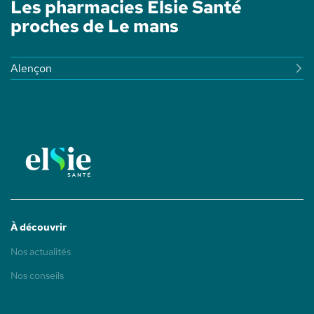
Les pharmacies Elsie Santé
JACOBINS
-
proches de Le mans
ELSIE
SANTÉ
Alençon
À découvrir
(ouvre
Nos actualités
dans
une
(ouvre
Nos conseils
nouvelle
dans
fenêtre)
une
nouvelle