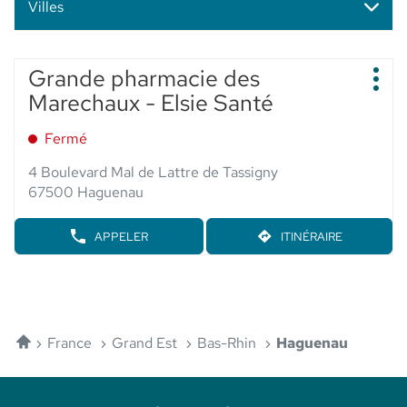
Villes
Appuyer
Grande pharmacie des
Point
sur
Plus
de
Marechaux - Elsie Santé
d'op
la
vente
touche
:
Fermé
ENTRÉE
pour
4 Boulevard Mal de Lattre de Tassigny
obtenir
67500 Haguenau
de
plus
APPELER
ITINÉRAIRE
AFFICHER
JUSQU'AU
amples
LE
POINT
informations
NUMÉRO
DE
DE
VENTE
TÉLÉPHONE
GRANDE
DU
PHARMACIE
POINT
Accueil
DES
France
Grand Est
Bas-Rhin
Haguenau
DE
MARECHAUX
VENTE
-
GRANDE
ELSIE
PHARMACIE
SANTÉ