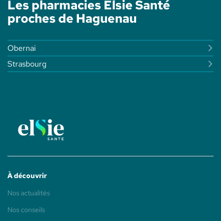
Les pharmacies Elsie Santé
DES
MARECHAUX
proches de Haguenau
-
ELSIE
SANTÉ
Obernai
Strasbourg
À découvrir
(ouvre
Nos actualités
dans
une
(ouvre
Nos conseils
nouvelle
dans