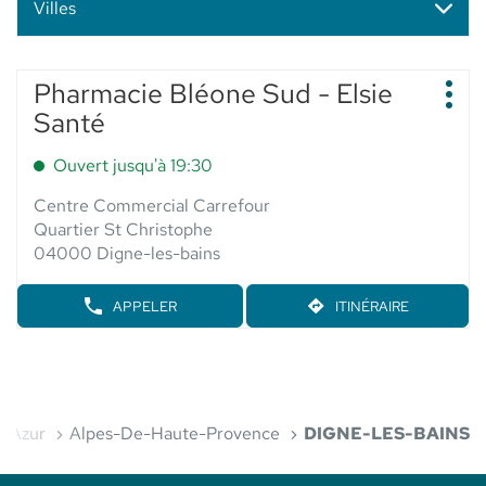
Villes
Appuyer
Pharmacie Bléone Sud - Elsie
Point
sur
Plus
de
Santé
d'op
la
vente
touche
:
Ouvert jusqu'à 19:30
ENTRÉE
pour
Centre Commercial Carrefour
obtenir
Quartier St Christophe
de
04000 Digne-les-bains
plus
amples
APPELER
ITINÉRAIRE
AFFICHER
JUSQU'AU
informations
LE
POINT
NUMÉRO
DE
DE
VENTE
TÉLÉPHONE
PHARMACIE
DU
BLÉONE
POINT
SUD
D'Azur
Alpes-De-Haute-Provence
DIGNE-LES-BAINS
DE
-
VENTE
ELSIE
PHARMACIE