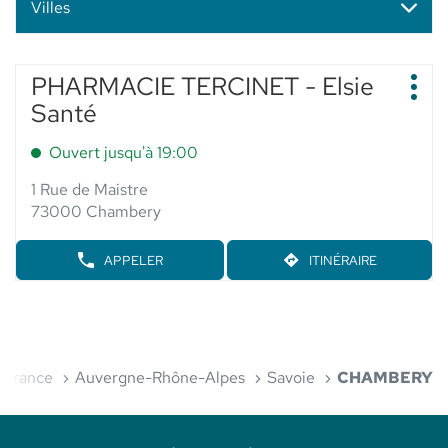
Villes
Appuyer
PHARMACIE TERCINET - Elsie
Point
sur
Plus
de
Santé
d'op
la
vente
touche
:
Ouvert jusqu'à 19:00
ENTRÉE
pour
1 Rue de Maistre
obtenir
73000 Chambery
de
plus
APPELER
ITINÉRAIRE
AFFICHER
JUSQU'AU
amples
LE
POINT
informations
NUMÉRO
DE
DE
VENTE
TÉLÉPHONE
PHARMACIE
DU
TERCINET
POINT
eil
-
France
Auvergne-Rhône-Alpes
Savoie
CHAMBERY
DE
ELSIE
VENTE
SANTÉ
PHARMACIE
TERCINET