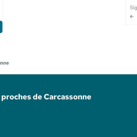
Si
onne
é proches de Carcassonne