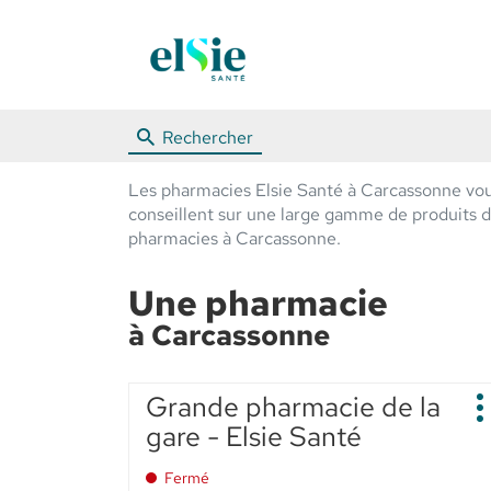
Rechercher
Les pharmacies Elsie Santé à Carcassonne vous
conseillent sur une large gamme de produits de 
pharmacies à Carcassonne.
Une pharmacie
à Carcassonne
Appuyer
Grande pharmacie de la
Point
sur
P
de
gare - Elsie Santé
d
la
vente
touche
:
Fermé
ENTRÉE