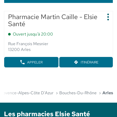
Appuyer
Pharmacie Martin Caille - Elsie
Point
sur
Plus
de
Santé
d'op
la
vente
touche
:
Ouvert jusqu'à 20:00
ENTRÉE
pour
Rue François Mesnier
obtenir
13200 Arles
de
plus
APPELER
ITINÉRAIRE
AFFICHER
JUSQU'AU
amples
LE
POINT
informations
NUMÉRO
DE
DE
VENTE
TÉLÉPHONE
PHARMACIE
DU
MARTIN
POINT
CAILLE
Provence-Alpes-Côte D'Azur
Bouches-Du-Rhône
Arles
DE
-
VENTE
ELSIE
PHARMACIE
SANTÉ
MARTIN
Les pharmacies Elsie Santé
CAILLE