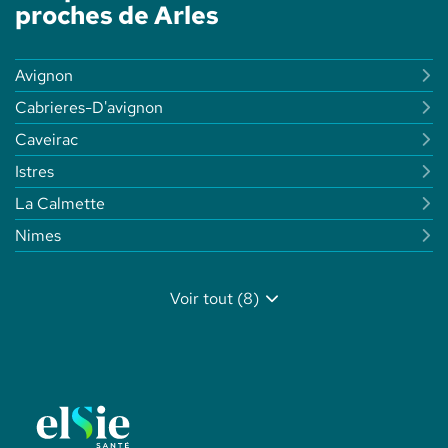
-
proches de Arles
ELSIE
SANTÉ
Avignon
Cabrieres-D'avignon
Caveirac
Istres
La Calmette
Nimes
Voir tout (8)
de
points
de
vente
de
Elsie
Santé