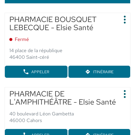
Appuyer
PHARMACIE BOUSQUET
Point
sur
Plus
de
LEBECQUE - Elsie Santé
d'op
la
vente
touche
:
Fermé
ENTRÉE
pour
14 place de la république
obtenir
46400 Saint-céré
de
plus
APPELER
ITINÉRAIRE
AFFICHER
JUSQU'AU
amples
LE
POINT
informations
NUMÉRO
DE
DE
Appuyer
VENTE
PHARMACIE DE
Point
TÉLÉPHONE
PHARMACIE
sur
Plus
de
DU
L'AMPHITHÉÂTRE - Elsie Santé
BOUSQUET
d'op
la
POINT
vente
LEBECQUE
touche
DE
-
:
40 boulevard Léon Gambetta
VENTE
ENTRÉE
ELSIE
46000 Cahors
PHARMACIE
SANTÉ
pour
BOUSQUET
obtenir
LEBECQUE