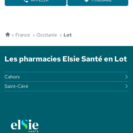
APPELER
ITINÉRAIRE
-
de
AFFICHER
JUSQU'AU
ELSIE
LE
POINT
plus
SANTÉ
NUMÉRO
DE
amples
DE
VENTE
informations
TÉLÉPHONE
PHARMACIE
DU
DE
POINT
Accueil
L'AMPHITHÉÂTRE
France
Occitanie
Lot
DE
-
VENTE
ELSIE
PHARMACIE
SANTÉ
DE
Les pharmacies Elsie Santé en Lot
L'AMPHITHÉÂTRE
-
ELSIE
SANTÉ
Cahors
Saint-Céré