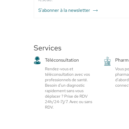
S'abonner à la newsletter
du
point
de
vente
PHARMACIE
DE
Services
L'AMPHITHÉÂTRE
-
Téléconsultation
Pharma
Elsie
Santé
Rendez-vous et
Vous po
téléconsultation avec vos
pharmac
professionnels de santé.
d'abord
Besoin d'un diagnostic
connect
rapidement sans vous
déplacer ? Prise de RDV
24h/24-7j/7. Avec ou sans
RDV.