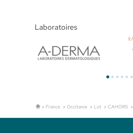
Laboratoires
Aderma
Avène
Accueil
France
Occitanie
Lot
CAHORS