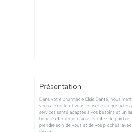
PHARMACIE
DE
L'AMPHITHÉÂTRE
-
Elsie
Santé
Présentation
Dans votre pharmacie Elsie Santé, nous mett
vous accueille et vous conseille au quotidie
services santé adaptés à vos besoins et un l
beauté et nutrition. Vous profitez de prix bas
prendre soin de vous et de vos proches, avec 
réseau.