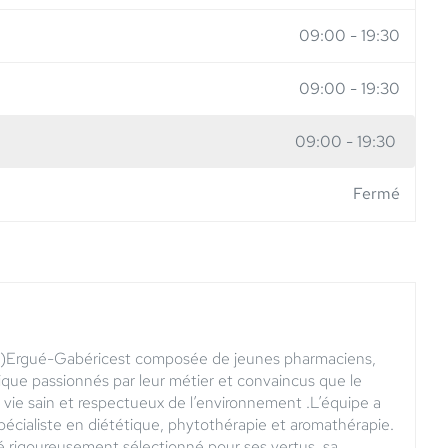
09:00
-
19:30
09:00
-
19:30
09:00
-
19:30
Fermé
0)Ergué-Gabéricest composée de jeunes pharmaciens,
que passionnés par leur métier et convaincus que le
 vie sain et respectueux de l’environnement .L’équipe a
écialiste en diététique, phytothérapie et aromathérapie.
té rigoureusement sélectionné pour ses vertus, sa