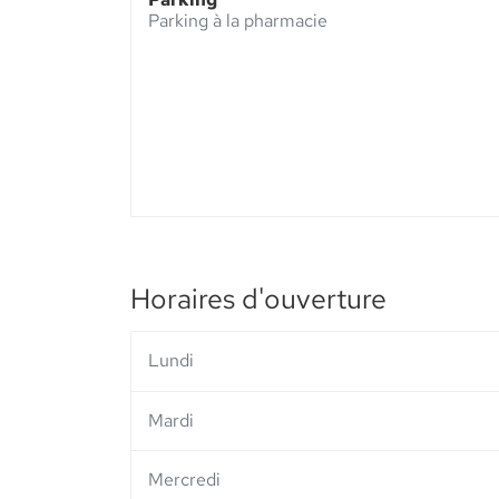
Pharmacie
Parking à la pharmacie
de
Rouillen
-
Elsie
Santé
Horaires d'ouverture
Lundi
Mardi
Mercredi