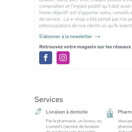
composition et l’impact positif qu’il doit avoir
Notre objectif: est d'apporter soins, conseils 
de service . Le e-shop a été pensé par nos p
préoccupations de nos clients où qu’ils soient 
S'abonner à la newsletter
du
point
Retrouvez votre magasin sur les réseaux
de
vente
Pharmacie
Pharmacie
Pharmacie
de
de
de
Rouillen
Rouillen
Rouillen
-
Elsie
-
-
Santé
Services
Elsie
Elsie
Santé
Santé
Livraison à domicile
Pharma
Par la pharmacie, un livreur, ou
Vous po
Livmed's (service de livraison
pharmac