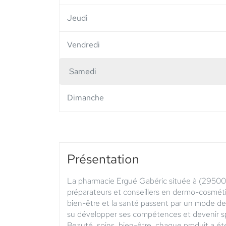
Jeudi
Vendredi
Samedi
Horaires
d'ouverture
Dimanche
d'aujourd'hui
Présentation
La pharmacie Ergué Gabéric située à (2950
préparateurs et conseillers en dermo-cosméti
bien-être et la santé passent par un mode de
su développer ses compétences et devenir sp
Beauté, soins, bien-être, chaque produit a é