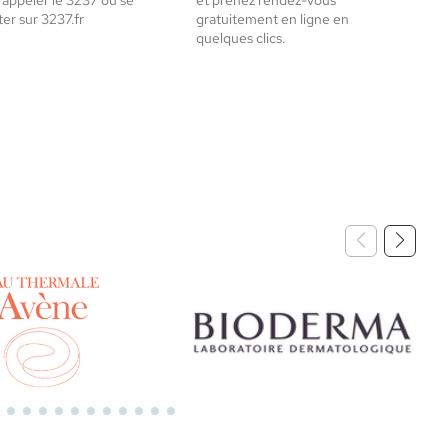
 appeler le 3237 ou se
et prenez rendez-vous
er sur 3237.fr
gratuitement en ligne en
quelques clics.
Bioderma