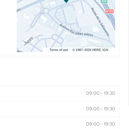
Terms of use
© 1987–2026 HERE, IGN
09:00
-
19:30
09:00
-
19:30
09:00
-
19:30