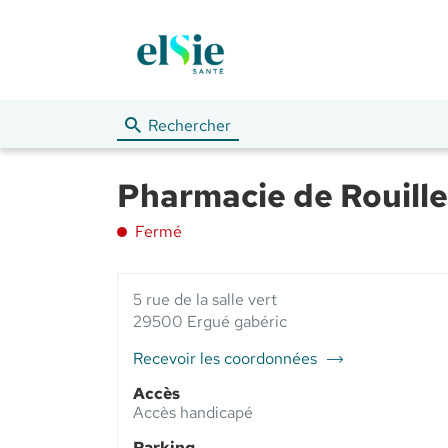
Rechercher
Pharmacie de Rouille
Fermé
5 rue de la salle vert
29500 Ergué gabéric
Recevoir les coordonnées
du
point
Accès
de
Accès handicapé
vente
Parking