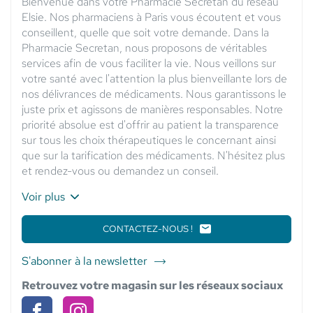
Bienvenue dans votre Pharmacie Secretan du réseau
Elsie. Nos pharmaciens à Paris vous écoutent et vous
conseillent, quelle que soit votre demande. Dans la
Pharmacie Secretan, nous proposons de véritables
services afin de vous faciliter la vie. Nous veillons sur
votre santé avec l'attention la plus bienveillante lors de
nos délivrances de médicaments. Nous garantissons le
juste prix et agissons de manières responsables. Notre
priorité absolue est d'offrir au patient la transparence
sur tous les choix thérapeutiques le concernant ainsi
que sur la tarification des médicaments. N'hésitez plus
et rendez-vous ou demandez un conseil.
Voir plus
CONTACTEZ-NOUS !
LE
POINT
DE
S'abonner à la newsletter
du
VENTE
point
ELSIE
Retrouvez votre magasin sur les réseaux sociaux
SANTÉ
de
-
vente