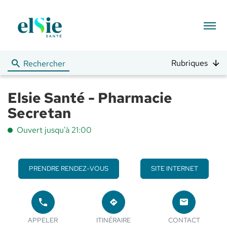
Menu
Rubriques
Rechercher
Elsie Santé - Pharmacie
Secretan
Ouvert jusqu'à 21:00
PRENDRE RENDEZ-VOUS
SITE INTERNET
APPELER
JUSQU'AU
LE
POINT
LE POINT
POINT
APPELER
ITINÉRAIRE
CONTACT
DE
DE VENTE
DE