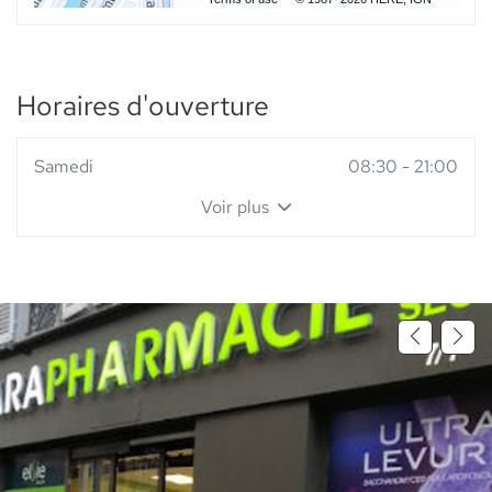
Horaires d'ouverture
Horaires
Samedi
08:30
-
21:00
d'ouverture
Voir plus
d'aujourd'hui
et
les
horaires
d'ouverture
du
point
de
vente
Elsie
Santé
-
Pharmacie