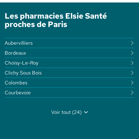
Les pharmacies Elsie Santé
proches de Paris
Aubervilliers
Bordeaux
Choisy-Le-Roy
Clichy Sous Bois
Colombes
Courbevoie
Voir tout (24)
de
points
de
vente