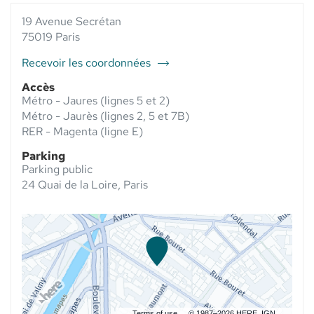
VENTE
ELSIE
VENTE
ELSIE
19 Avenue Secrétan
SANTÉ -
ELSIE
SANTÉ
PHARMACIE
SANTÉ
75019 Paris
-
SECRETAN
-
PHARMACIE
AU
PHARMACIE
Recevoir les coordonnées
SECRETAN
du
SECRETAN
point
Accès
de
Métro - Jaures (lignes 5 et 2)
vente
Métro - Jaurès (lignes 2, 5 et 7B)
Elsie
RER - Magenta (ligne E)
Santé
Parking
-
Parking public
Pharmacie
24 Quai de la Loire, Paris
Secretan
Terms of use
© 1987–2026 HERE, IGN