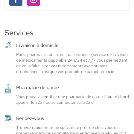
PHARMACIE
Elsie
Elsie
Elsie
SECRETAN
Santé
Santé
Santé
-
-
-
Pharmacie
Secretan
Services
Pharmacie
Pharmacie
Secretan
Secretan
Livraison à domicile
Par la pharmacie, un livreur, ou Livmed's (service de livraison
de médicaments disponible 24h/24 et 7j/7 vous permettant
de vous faire livrer vos médicaments avec ou sans
ordonnance, ainsi que vos produits de parapharmacie.
Pharmacie de garde
Vous pouvez identifier une pharmacie de garde il faut d'abord
appeler le 3237 ou se connecter sur 3237.fr
Rendez-vous
Trouvez rapidement un spécialiste près de chez vous et
prenez rendez-vous gratuitement en ligne en quelques clics.