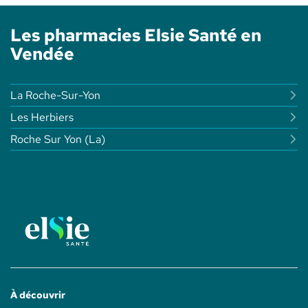
-
PHARMACIE
ELSIE
DU
SANTÉ
Les pharmacies Elsie Santé en
VAL
D'ORNAY
Vendée
-
ELSIE
SANTÉ
La Roche-Sur-Yon
Les Herbiers
Roche Sur Yon (la)
À découvrir