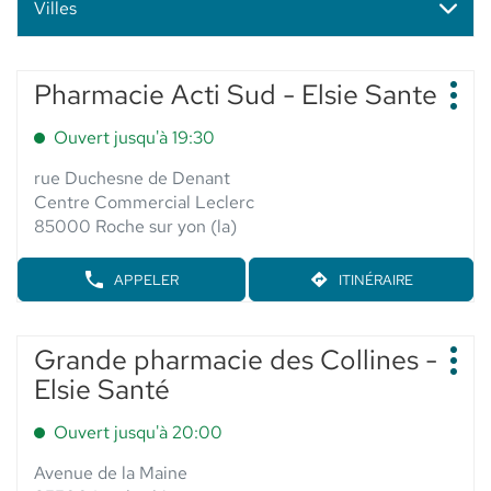
Villes
Appuyer
Pharmacie Acti Sud - Elsie Sante
Point
sur
Plus
de
d'op
la
Ouvert jusqu'à 19:30
vente
touche
:
ENTRÉE
rue Duchesne de Denant
pour
Centre Commercial Leclerc
obtenir
85000 Roche sur yon (la)
de
plus
APPELER
ITINÉRAIRE
AFFICHER
JUSQU'AU
amples
LE
POINT
informations
NUMÉRO
DE
DE
Appuyer
VENTE
Grande pharmacie des Collines -
Point
TÉLÉPHONE
PHARMACIE
sur
Plus
de
DU
Elsie Santé
ACTI
d'op
la
POINT
vente
SUD
touche
DE
-
:
Ouvert jusqu'à 20:00
VENTE
ENTRÉE
ELSIE
PHARMACIE
SANTE
pour
Avenue de la Maine
ACTI