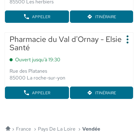
obtenir
SUD
85500 Les herbiers
-
de
ELSIE
plus
SANTE
APPELER
ITINÉRAIRE
AFFICHER
JUSQU'AU
amples
LE
POINT
informations
NUMÉRO
DE
DE
Appuyer
VENTE
Pharmacie du Val d'Ornay - Elsie
Point
TÉLÉPHONE
GRANDE
sur
Plus
de
DU
Santé
PHARMACIE
d'op
la
POINT
vente
DES
touche
DE
COLLINES
:
Ouvert jusqu'à 19:30
VENTE
ENTRÉE
-
GRANDE
ELSIE
pour
Rue des Platanes
PHARMACIE
SANTÉ
obtenir
DES
85000 La roche-sur-yon
COLLINES
de
-
plus
ELSIE
APPELER
ITINÉRAIRE
AFFICHER
JUSQU'AU
amples
SANTÉ
LE
POINT
informations
NUMÉRO
DE
DE
VENTE
TÉLÉPHONE
PHARMACIE
DU
DU
POINT
Accueil
VAL
France
Pays De La Loire
Vendée
DE
D'ORNAY
VENTE