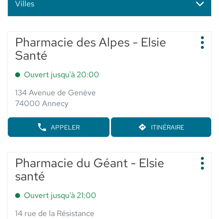
Villes
Appuyer
Pharmacie des Alpes - Elsie
Point
sur
Plus
de
Santé
d'op
la
vente
touche
:
Ouvert jusqu'à 20:00
ENTRÉE
pour
134 Avenue de Genève
obtenir
74000 Annecy
de
plus
APPELER
ITINÉRAIRE
AFFICHER
JUSQU'AU
amples
LE
POINT
informations
NUMÉRO
DE
DE
Appuyer
VENTE
Pharmacie du Géant - Elsie
Point
TÉLÉPHONE
PHARMACIE
sur
Plus
de
DU
santé
DES
d'op
la
POINT
vente
ALPES
touche
DE
-
:
Ouvert jusqu'à 21:00
VENTE
ENTRÉE
ELSIE
PHARMACIE
SANTÉ
pour
14 rue de la Résistance
DES