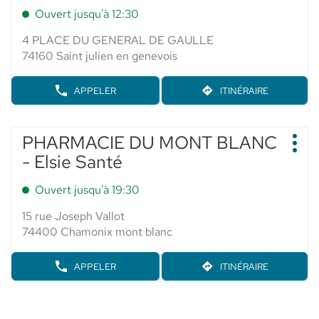
touche
DE
-
:
Ouvert jusqu'à 12:30
VENTE
ENTRÉE
ELSIE
PHARMACIE
SANTÉ
pour
4 PLACE DU GENERAL DE GAULLE
DES
obtenir
CIMES
74160 Saint julien en genevois
-
de
ELSIE
plus
SANTÉ
APPELER
ITINÉRAIRE
AFFICHER
JUSQU'AU
amples
LE
POINT
informations
NUMÉRO
DE
DE
Appuyer
VENTE
PHARMACIE DU MONT BLANC
Point
TÉLÉPHONE
PHARMACIE
sur
Plus
de
DU
- Elsie Santé
BARTHELEMY
d'op
la
POINT
vente
-
touche
DE
ELSIE
:
Ouvert jusqu'à 19:30
VENTE
ENTRÉE
SANTÉ
PHARMACIE
pour
15 rue Joseph Vallot
BARTHELEMY
obtenir
-
74400 Chamonix mont blanc
ELSIE
de
SANTÉ
plus
APPELER
ITINÉRAIRE
AFFICHER
JUSQU'AU
amples
LE
POINT
informations
NUMÉRO
DE
DE
VENTE