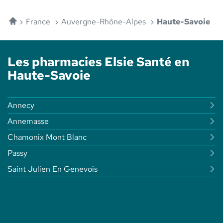
TÉLÉPHONE
PHARMACIE
DU
DU
POINT
Accueil
MONT
France
Auvergne-Rhône-Alpes
Haute-Savoie
DE
BLANC
VENTE
-
PHARMACIE
ELSIE
DU
SANTÉ
Les pharmacies Elsie Santé en
MONT
BLANC
Haute-Savoie
-
ELSIE
SANTÉ
Annecy
Annemasse
Chamonix Mont Blanc
Passy
Saint Julien En Genevois