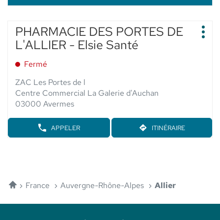
Appuyer
PHARMACIE DES PORTES DE
Point
sur
Plus
de
L'ALLIER - Elsie Santé
d'op
la
vente
touche
:
Fermé
ENTRÉE
pour
ZAC Les Portes de l
obtenir
Centre Commercial La Galerie d'Auchan
de
03000 Avermes
plus
amples
APPELER
ITINÉRAIRE
AFFICHER
JUSQU'AU
informations
LE
POINT
NUMÉRO
DE
DE
VENTE
TÉLÉPHONE
PHARMACIE
DU
DES
POINT
Accueil
PORTES
France
Auvergne-Rhône-Alpes
Allier
DE
DE
VENTE
L'ALLIER
PHARMACIE
-
DES
ELSIE