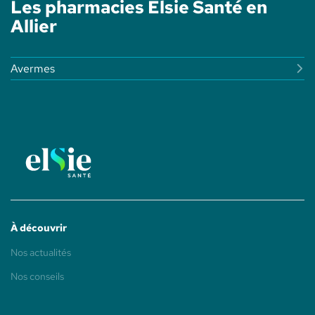
Les pharmacies Elsie Santé en
PORTES
SANTÉ
DE
Allier
L'ALLIER
-
ELSIE
SANTÉ
Avermes
À découvrir
(ouvre
Nos actualités
dans
une
(ouvre
Nos conseils
nouvelle
dans
fenêtre)
une
nouvelle