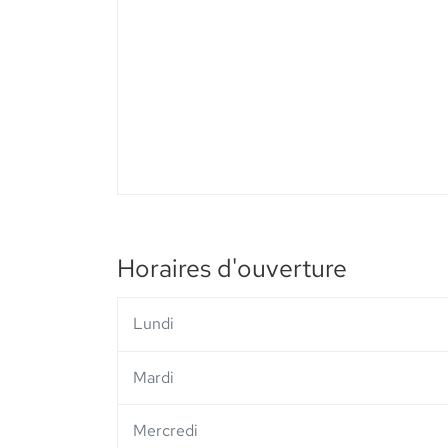
Pharmacie
Grand
Evreux
-
Elsie
Santé
Horaires d'ouverture
Lundi
Mardi
Mercredi