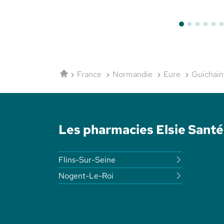
Aderma
Avène
Accueil
France
Normandie
Eure
Guichain
Les pharmacies Elsie Santé
Flins-Sur-Seine
Nogent-Le-Roi