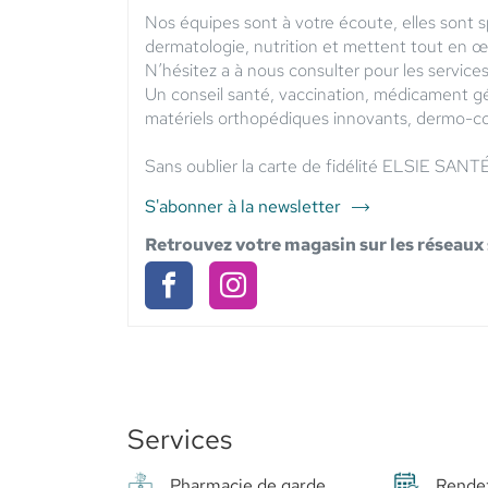
Nos équipes sont à votre écoute, elles sont 
dermatologie, nutrition et mettent tout en œu
N’hésitez a à nous consulter pour les services
Un conseil santé, vaccination, médicament g
matériels orthopédiques innovants, dermo-co
Sans oublier la carte de fidélité ELSIE SANTÉ 
S'abonner à la newsletter
du
point
Retrouvez votre magasin sur les réseaux
de
vente
Pharmacie
Pharmacie
Pharmacie
Grand
Grand
Grand
Evreux
Evreux
Evreux
-
Elsie
-
-
Santé
Services
Elsie
Elsie
Santé
Santé
Pharmacie de garde
Rende