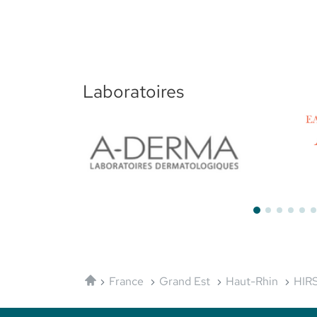
Laboratoires
Aderma
Avène
Accueil
France
Grand Est
Haut-Rhin
HIR