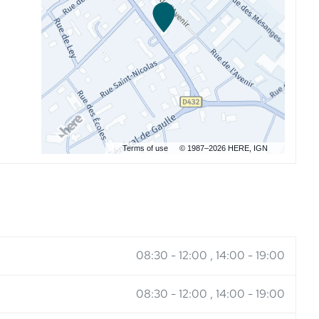
Terms of use
© 1987–2026 HERE, IGN
08:30
-
12:00
14:00
-
19:00
08:30
-
12:00
14:00
-
19:00