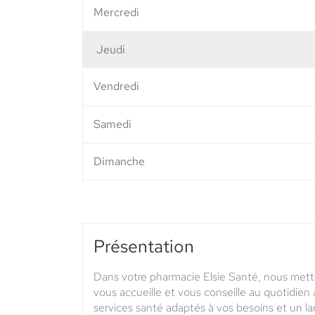
Mercredi
Jeudi
Horaires
d'ouverture
Vendredi
d'aujourd'hui
Samedi
Dimanche
Présentation
Dans votre pharmacie Elsie Santé, nous mett
vous accueille et vous conseille au quotidie
services santé adaptés à vos besoins et un l