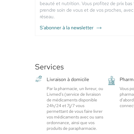
beauté et nutrition. Vous profitez de prix bas
prendre soin de vous et de vos proches, avec 
réseau.
S'abonner à la newsletter
du
point
de
vente
PHARMACIE
DE
Services
LA
VALLEE
Livraison à domicile
Pharma
DE
L'ILL
Par la pharmacie, un livreur, ou
Vous po
-
Livmed's (service de livraison
pharmac
Elsie
de médicaments disponible
d'abord
Santé
24h/24 et 7j/7 vous
connect
permettant de vous faire livrer
vos médicaments avec ou sans
ordonnance, ainsi que vos
produits de parapharmacie.