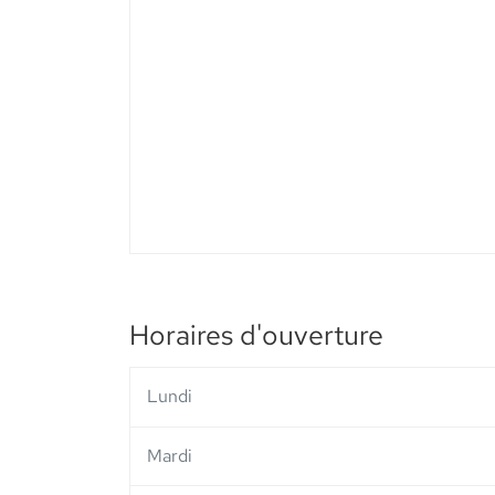
vente
PHARMACIE
DE
LA
VALLEE
DE
L'ILL
-
Elsie
Santé
Horaires d'ouverture
Lundi
Mardi