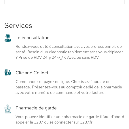
point
PHARMACIE
ROUGET
de
DE
vente
L'ISLE
PHARMACIE
Services
-
ROUGET
ELSIE
SANTÉ
DE
Téléconsultation
L'ISLE
Rendez-vous et téléconsultation avec vos professionnels de
-
santé. Besoin d'un diagnostic rapidement sans vous déplacer
Elsie
? Prise de RDV 24h/24-7j/7. Avec ou sans RDV.
Santé
Clic and Collect
Commandez et payez en ligne. Choisissez l’horaire de
passage. Présentez-vous au comptoir dédié de la pharmacie
avec votre numéro de commande et votre facture.
Pharmacie de garde
Vous pouvez identifier une pharmacie de garde il faut d'abord
appeler le 3237 ou se connecter sur 3237.fr