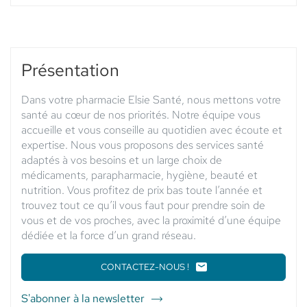
les
horaires
d'ouverture
du
point
Présentation
de
vente
Dans votre pharmacie Elsie Santé, nous mettons votre
PHARMACIE
santé au cœur de nos priorités. Notre équipe vous
ROUGET
accueille et vous conseille au quotidien avec écoute et
DE
expertise. Nous vous proposons des services santé
L'ISLE
adaptés à vos besoins et un large choix de
-
médicaments, parapharmacie, hygiène, beauté et
Elsie
nutrition. Vous profitez de prix bas toute l’année et
Santé
trouvez tout ce qu’il vous faut pour prendre soin de
vous et de vos proches, avec la proximité d’une équipe
dédiée et la force d’un grand réseau.
CONTACTEZ-NOUS !
LE
POINT
DE
S'abonner à la newsletter
du
VENTE