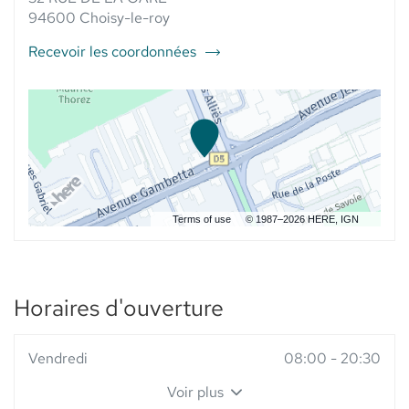
DE
ELSIE
DE
94600 Choisy-le-roy
L'ISLE
SANTÉ AU
L'ISLE
-
-
Recevoir les coordonnées
ELSIE
du
ELSIE
SANTÉ
SANTÉ
point
de
vente
PHARMACIE
ROUGET
DE
L'ISLE
-
Terms of use
© 1987–2026 HERE, IGN
Elsie
Santé
Horaires d'ouverture
Horaires
Vendredi
08:00
-
20:30
d'ouverture
Voir plus
d'aujourd'hui
et