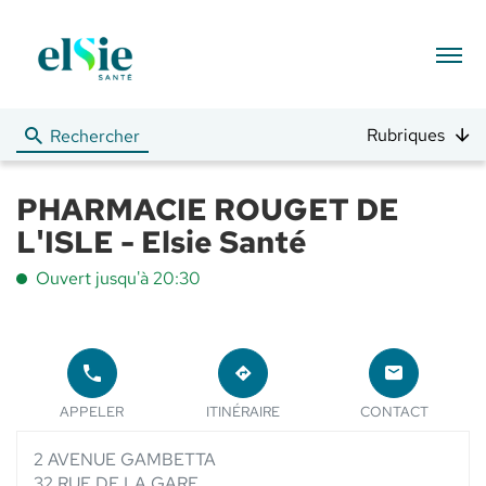
Menu
Rubriques
Rechercher
PHARMACIE ROUGET DE
L'ISLE - Elsie Santé
Ouvert jusqu'à 20:30
APPELER
JUSQU'AU
LE
POINT
LE POINT
POINT
APPELER
ITINÉRAIRE
CONTACT
DE
DE VENTE
DE
VENTE
PHARMACIE
VENTE
PHARMACIE
2 AVENUE GAMBETTA
ROUGET DE
PHARMACIE
ROUGET
L'ISLE -
ROUGET
32 RUE DE LA GARE