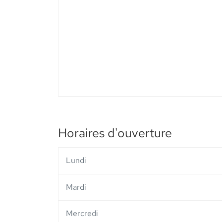
PHARMACIE
DU
CENTRE
-
Elsie
Santé
Horaires d'ouverture
Lundi
Mardi
Mercredi