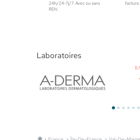
24h/24-7j/7. Avec ou sans
facture
RDV.
Laboratoires
Aderma
Avène
Accueil
France
Île-De-France
Val-De-Marn