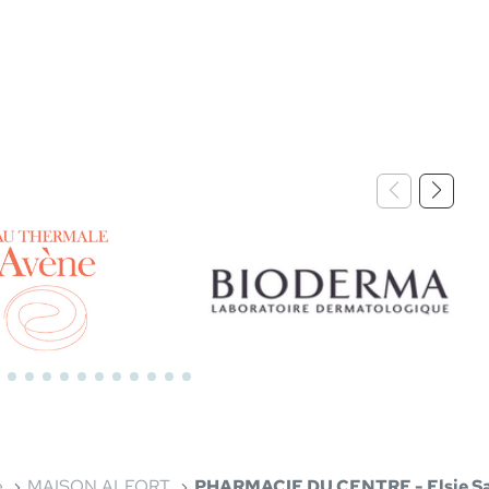
.
Bioderma
e
MAISON ALFORT
PHARMACIE DU CENTRE - Elsie S