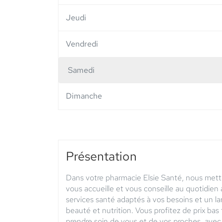
Jeudi
Vendredi
Samedi
Horaires
d'ouverture
Dimanche
d'aujourd'hui
Présentation
Dans votre pharmacie Elsie Santé, nous mett
vous accueille et vous conseille au quotidie
services santé adaptés à vos besoins et un l
beauté et nutrition. Vous profitez de prix bas
prendre soin de vous et de vos proches, avec 