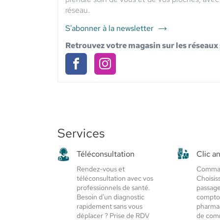
réseau.
S'abonner à la newsletter
du
point
Retrouvez votre magasin sur les réseaux
de
vente
PHARMACIE
PHARMACIE
PHARMACIE
DU
DU
DU
CENTRE
CENTRE
CENTRE
-
Elsie
-
-
Santé
Services
Elsie
Elsie
Santé
Santé
Téléconsultation
Clic a
Rendez-vous et
Command
téléconsultation avec vos
Choisiss
professionnels de santé.
passage
Besoin d'un diagnostic
comptoi
rapidement sans vous
pharmac
déplacer ? Prise de RDV
de com