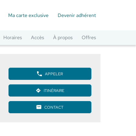
Ma carte exclusive
Devenir adhérent
Horaires
Accès
À propos
Offres
APPELER
AFFICHER
LE
NUMÉRO
ITINÉRAIRE
DE
JUSQU'AU
TÉLÉPHONE
POINT
DU
DE
POINT
CONTACT
VENTE
LE
DE
PHARMACIE
POINT
VENTE
DE
DU
PHARMACIE
VENTE
CENTRE
DU
PHARMACIE
-
CENTRE
DU