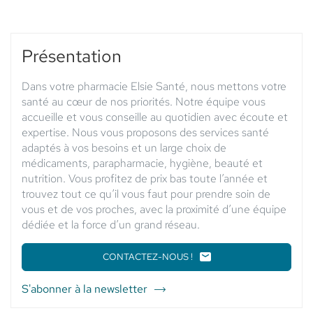
horaires
d'ouverture
du
point
Présentation
de
vente
Dans votre pharmacie Elsie Santé, nous mettons votre
PHARMACIE
santé au cœur de nos priorités. Notre équipe vous
CAZELLES
accueille et vous conseille au quotidien avec écoute et
-
expertise. Nous vous proposons des services santé
Elsie
adaptés à vos besoins et un large choix de
Santé
médicaments, parapharmacie, hygiène, beauté et
nutrition. Vous profitez de prix bas toute l’année et
trouvez tout ce qu’il vous faut pour prendre soin de
vous et de vos proches, avec la proximité d’une équipe
dédiée et la force d’un grand réseau.
CONTACTEZ-NOUS !
LE
POINT
DE
S'abonner à la newsletter
du
VENTE
point
PHARMACIE