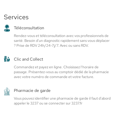
CAZELLES
de
-
vente
ELSIE
PHARMACIE
Services
SANTÉ
CAZELLES
-
Téléconsultation
Elsie
Rendez-vous et téléconsultation avec vos professionnels de
Santé
santé. Besoin d'un diagnostic rapidement sans vous déplacer
? Prise de RDV 24h/24-7j/7. Avec ou sans RDV.
Clic and Collect
Commandez et payez en ligne. Choisissez l’horaire de
passage. Présentez-vous au comptoir dédié de la pharmacie
avec votre numéro de commande et votre facture.
Pharmacie de garde
Vous pouvez identifier une pharmacie de garde il faut d'abord
appeler le 3237 ou se connecter sur 3237.fr