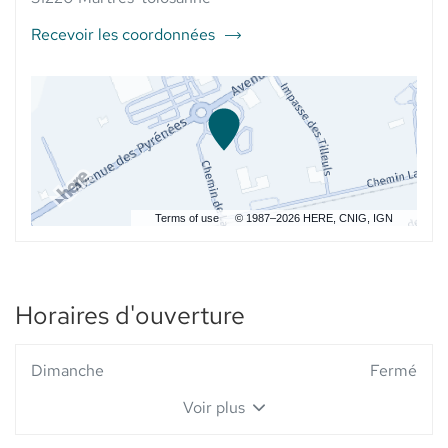
-
SANTÉ AU
-
ELSIE
ELSIE
Recevoir les coordonnées
SANTÉ
du
SANTÉ
point
de
vente
PHARMACIE
CAZELLES
-
Elsie
Santé
Terms of use
© 1987–2026 HERE, CNIG, IGN
Horaires d'ouverture
Horaires
Dimanche
Fermé
d'ouverture
Voir plus
d'aujourd'hui
et
les