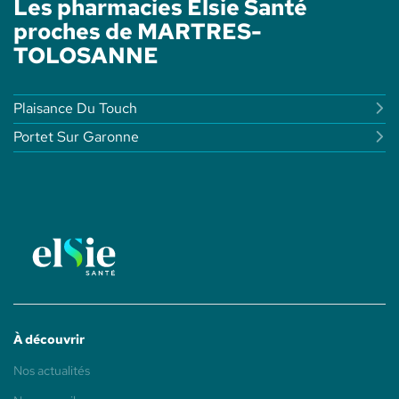
Les pharmacies Elsie Santé
proches de MARTRES-
TOLOSANNE
Plaisance Du Touch
Portet Sur Garonne
À découvrir
(ouvre
Nos actualités
dans
une
(ouvre