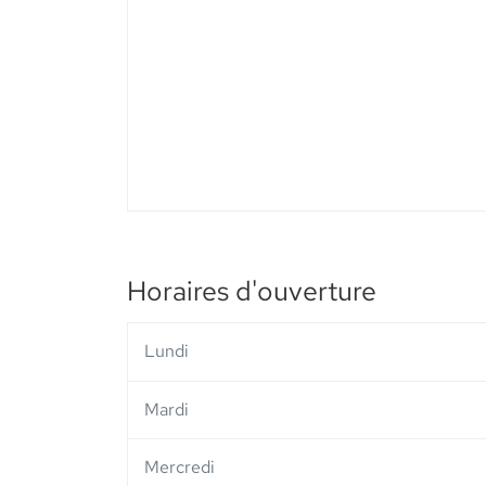
vente
PHARMACIE
GIVORS
VALLEE
-
Elsie
Santé
Horaires d'ouverture
Lundi
Mardi
Mercredi