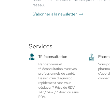
réseau.
S'abonner à la newsletter
du
point
de
vente
PHARMACIE
GIVORS
Services
VALLEE
-
Téléconsultation
Pharma
Elsie
Santé
Rendez-vous et
Vous po
téléconsultation avec vos
pharmac
professionnels de santé.
d'abord
Besoin d'un diagnostic
connect
rapidement sans vous
déplacer ? Prise de RDV
24h/24-7j/7. Avec ou sans
RDV.