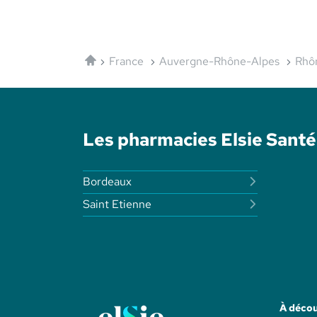
Accueil
France
Auvergne-Rhône-Alpes
Rhô
Les pharmacies Elsie Sant
Bordeaux
Saint Etienne
À décou