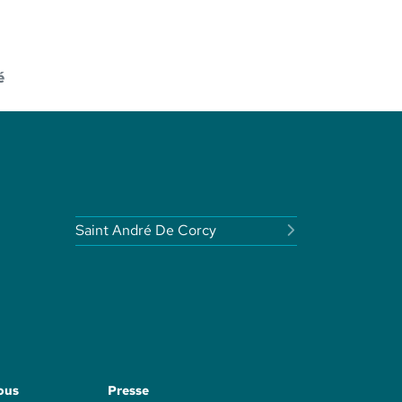
é
Saint André De Corcy
ous
Presse