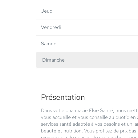
Jeudi
Vendredi
Samedi
Dimanche
Horaires
d'ouverture
d'aujourd'hui
Présentation
Dans votre pharmacie Elsie Santé, nous mett
vous accueille et vous conseille au quotidie
services santé adaptés à vos besoins et un l
beauté et nutrition. Vous profitez de prix bas
prendre soin de vous et de vos proches, avec 