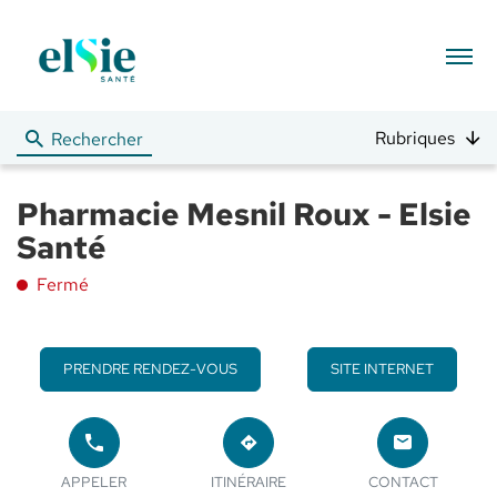
Menu
Rubriques
Rechercher
Pharmacie Mesnil Roux - Elsie
Santé
Fermé
PRENDRE RENDEZ-VOUS
SITE INTERNET
APPELER
JUSQU'AU
LE
POINT
LE POINT
POINT
APPELER
ITINÉRAIRE
CONTACT
DE
DE VENTE
DE