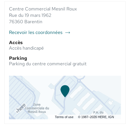
VENTE
PHARMACIE
VENTE
PHARMACIE
Centre Commercial Mesnil Roux
MESNIL
PHARMACIE
MESNIL
ROUX -
MESNIL
Rue du 19 mars 1962
ROUX
ELSIE
ROUX
76360 Barentin
-
SANTÉ AU
-
ELSIE
ELSIE
Recevoir les coordonnées
SANTÉ
du
SANTÉ
point
Accès
de
Accès handicapé
vente
Parking
Pharmacie
Parking du centre commercial gratuit
Mesnil
Roux
-
Elsie
Santé
Terms of use
© 1987–2026 HERE, IGN