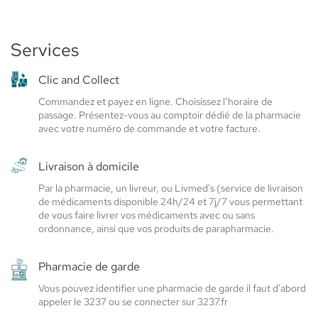
Mesnil
Mesnil
Mesnil
SANTÉ
Roux
Roux
Roux
-
Elsie
Services
-
-
Santé
Elsie
Elsie
Clic and Collect
Santé
Santé
Commandez et payez en ligne. Choisissez l’horaire de
passage. Présentez-vous au comptoir dédié de la pharmacie
avec votre numéro de commande et votre facture.
Livraison à domicile
Par la pharmacie, un livreur, ou Livmed's (service de livraison
de médicaments disponible 24h/24 et 7j/7 vous permettant
de vous faire livrer vos médicaments avec ou sans
ordonnance, ainsi que vos produits de parapharmacie.
Pharmacie de garde
Vous pouvez identifier une pharmacie de garde il faut d'abord
appeler le 3237 ou se connecter sur 3237.fr