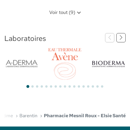
Voir tout (9)
Laboratoires
Bioderma
Aderma
Avène
ritime
Barentin
Pharmacie Mesnil Roux - Elsie Santé