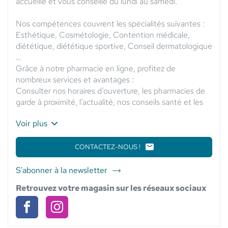
accueille et vous conseille du lundi au samedi.
Nos compétences couvrent les spécialités suivantes :
Esthétique, Cosmétologie, Contention médicale,
diététique, diététique sportive, Conseil dermatologique
…
Grâce à notre pharmacie en ligne, profitez de
nombreux services et avantages :
Consulter nos horaires d’ouverture, les pharmacies de
garde à proximité, l’actualité, nos conseils santé et les
cartes épidémiques.
Voir plus
CONTACTEZ-NOUS !
LE
POINT
DE
S'abonner à la newsletter
du
VENTE
point
PHARMACIE
Retrouvez votre magasin sur les réseaux sociaux
MESNIL
de
ROUX
vente
-
Pharmacie
Pharmacie
Pharmacie
ELSIE