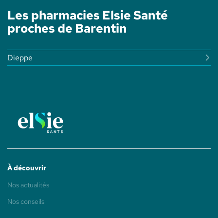
Les pharmacies Elsie Santé
proches de Barentin
Dieppe
À découvrir
(ouvre
Nos actualités
dans
une
(ouvre
Nos conseils
nouvelle
dans
fenêtre)
une