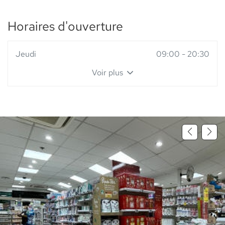
Horaires d'ouverture
Horaires
Jeudi
09:00
-
20:30
d'ouverture
Voir plus
d'aujourd'hui
et
les
horaires
d'ouverture
du
point
de
vente
Pharmacie
Mesnil
Roux
-
Elsie
Santé