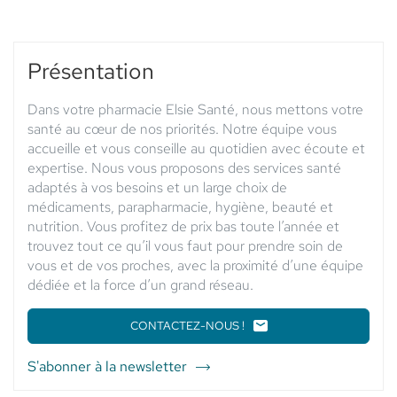
horaires
d'ouverture
du
point
Présentation
de
vente
Dans votre pharmacie Elsie Santé, nous mettons votre
PHARMACIE
santé au cœur de nos priorités. Notre équipe vous
SAINT
accueille et vous conseille au quotidien avec écoute et
FERRÉOL
expertise. Nous vous proposons des services santé
-
adaptés à vos besoins et un large choix de
Elsie
médicaments, parapharmacie, hygiène, beauté et
Santé
nutrition. Vous profitez de prix bas toute l’année et
trouvez tout ce qu’il vous faut pour prendre soin de
vous et de vos proches, avec la proximité d’une équipe
dédiée et la force d’un grand réseau.
CONTACTEZ-NOUS !
LE
POINT
DE
S'abonner à la newsletter
du
VENTE
point
PHARMACIE