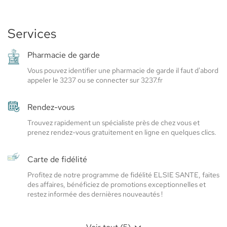
SAINT
de
FERRÉOL
vente
-
PHARMACIE
Services
ELSIE
SAINT
SANTÉ
FERRÉOL
Pharmacie de garde
-
Vous pouvez identifier une pharmacie de garde il faut d'abord
Elsie
appeler le 3237 ou se connecter sur 3237.fr
Santé
Rendez-vous
Trouvez rapidement un spécialiste près de chez vous et
prenez rendez-vous gratuitement en ligne en quelques clics.
Carte de fidélité
Profitez de notre programme de fidélité ELSIE SANTE, faites
des affaires, bénéficiez de promotions exceptionnelles et
restez informée des dernières nouveautés !