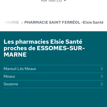
Voir tout (5)
UR-MARNE
PHARMACIE SAINT FERRÉOL -Elsie Santé
Les pharmacies Elsie Santé
proches de ESSOMES-SUR-
MARNE
Mareuil Lès Meaux
Meaux
Sezanne