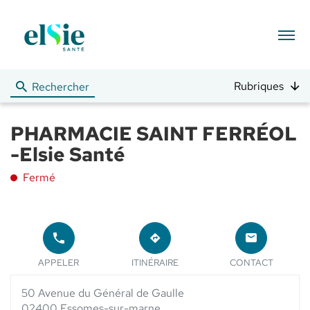
Menu
Rubriques
Rechercher
PHARMACIE SAINT FERRÉOL
-Elsie Santé
Fermé
APPELER
JUSQU'AU
LE
POINT
LE POINT
POINT
APPELER
ITINÉRAIRE
CONTACT
DE
DE VENTE
DE
VENTE
PHARMACIE
VENTE
PHARMACIE
50 Avenue du Général de Gaulle
SAINT
PHARMACIE
SAINT
FERRÉOL -
SAINT
02400 Essomes-sur-marne