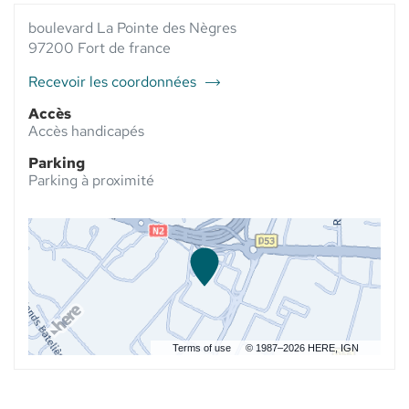
VENTE
PHARMACIE
VENTE
PHARMACIE
boulevard La Pointe des Nègres
DU ROND
PHARMACIE
DU
POINT -
DU
97200 Fort de france
ROND
ELSIE
ROND
POINT
SANTÉ AU
POINT
Recevoir les coordonnées
-
du
-
ELSIE
point
ELSIE
Accès
SANTÉ
SANTÉ
de
Accès handicapés
vente
Parking
Pharmacie
Parking à proximité
du
Rond
Point
-
Elsie
santé
Terms of use
© 1987–2026 HERE, IGN