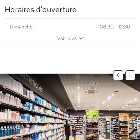
Horaires d'ouverture
Horaires
Dimanche
08:30
-
12:30
d'ouverture
Voir plus
d'aujourd'hui
et
les
horaires
d'ouverture
du
point
de
vente
Pharmacie
du
Rond
Point
-
Elsie
santé