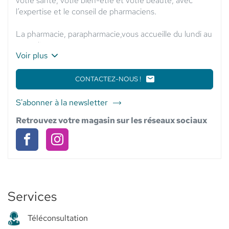
votre santé, votre bien-être et votre beauté, avec
l’expertise et le conseil de pharmaciens.
La pharmacie, parapharmacie,vous accueille du lundi au
samedi.
Voir plus
Nos équipes sont à votre écoute!
CONTACTEZ-NOUS !
LE
POINT
DE
S'abonner à la newsletter
du
VENTE
point
PHARMACIE
Retrouvez votre magasin sur les réseaux sociaux
DU
de
ROND
vente
POINT
Pharmacie
Pharmacie
Pharmacie
-
du
du
du
ELSIE
SANTÉ
Rond
Rond
Rond
Point
-
Services
Point
Point
Elsie
-
-
santé
Téléconsultation