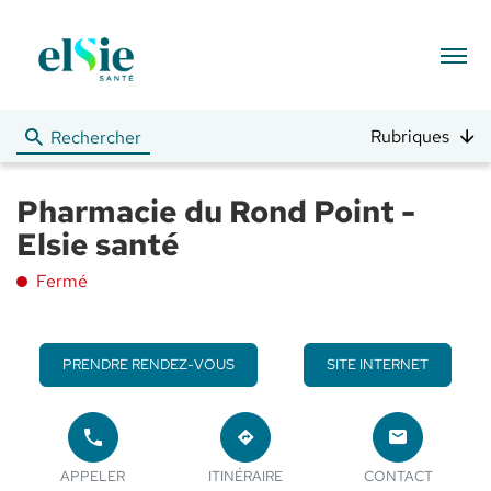
Menu
Rubriques
Rechercher
Pharmacie du Rond Point -
Elsie santé
Fermé
PRENDRE RENDEZ-VOUS
SITE INTERNET
APPELER
JUSQU'AU
LE
POINT
LE POINT
POINT
APPELER
ITINÉRAIRE
CONTACT
DE
DE VENTE
DE