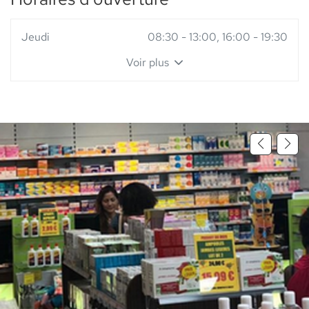
Horaires
Jeudi
08:30
-
13:00
16:00
-
19:30
d'ouverture
Voir plus
d'aujourd'hui
et
les
horaires
d'ouverture
du
point
de
vente
Pharmacie
des
Manguiers
-
Elsie
Santé