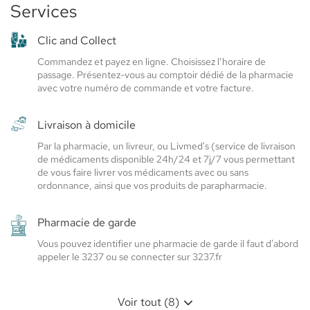
site internet et Facebook Les Pharmacies Guyanaises
Elsie
Services
-
-
pour vous tenir informés de notre actualité et des
Santé
Elsie
Elsie
promotions en cours.
Clic and Collect
Nous vous réservons un accueil chaleureux.
Santé
Santé
Commandez et payez en ligne. Choisissez l’horaire de
A bientôt !
passage. Présentez-vous au comptoir dédié de la pharmacie
avec votre numéro de commande et votre facture.
Livraison à domicile
Par la pharmacie, un livreur, ou Livmed's (service de livraison
de médicaments disponible 24h/24 et 7j/7 vous permettant
de vous faire livrer vos médicaments avec ou sans
ordonnance, ainsi que vos produits de parapharmacie.
Pharmacie de garde
Vous pouvez identifier une pharmacie de garde il faut d'abord
appeler le 3237 ou se connecter sur 3237.fr
Voir tout (8)