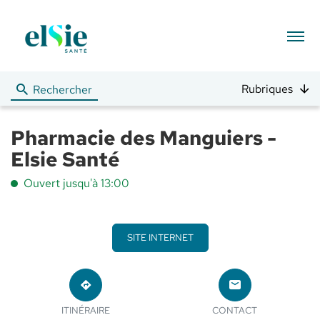
Menu
Rubriques
Rechercher
Pharmacie des Manguiers -
Elsie Santé
Ouvert jusqu'à 13:00
SITE INTERNET
JUSQU'AU
LE
POINT
POINT
ITINÉRAIRE
CONTACT
DE
DE