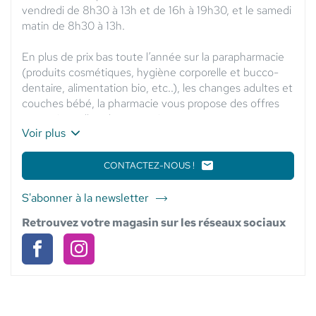
vendredi de 8h30 à 13h et de 16h à 19h30, et le samedi
matin de 8h30 à 13h.
En plus de prix bas toute l’année sur la parapharmacie
(produits cosmétiques, hygiène corporelle et bucco-
dentaire, alimentation bio, etc..), les changes adultes et
couches bébé, la pharmacie vous propose des offres
promotionnelles chaque mois.
Voir plus
Le personnel est à votre écoute pour vous dispenser
ses conseils avisés dans les domaines de la nutrition,
CONTACTEZ-NOUS !
LE
l’aromathérapie, la phytothérapie, l’orthopédie, sur
POINT
DE
l’ensemble des produits sélectionnés pour vous offrir
S'abonner à la newsletter
du
VENTE
leur meilleur rapport qualité-prix.
point
PHARMACIE
Retrouvez votre magasin sur les réseaux sociaux
A la Pharmacie des Manguiers, nous assurons
DES
de
également vos besoins en matériel médical, à la
MANGUIERS
vente
-
Pharmacie
Pharmacie
location ou à l’achat (lit médicalisé, déambulateur,
Pharmacie
ELSIE
fauteuil...).
des
des
des
SANTÉ
Manguiers
Manguiers
Manguiers
En attendant votre visite, vous pouvez consulter notre
-