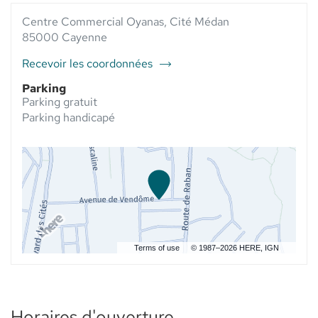
VENTE
VENTE
PHARMACIE
Centre Commercial Oyanas, Cité Médan
PHARMACIE
DES
DES
85000 Cayenne
MANGUIERS
MANGUIERS
-
-
Recevoir les coordonnées
ELSIE
du
ELSIE
SANTÉ
point
SANTÉ
Parking
de
Parking gratuit
vente
Parking handicapé
Pharmacie
des
Manguiers
-
Elsie
Santé
Terms of use
© 1987–2026 HERE, IGN
Horaires d'ouverture