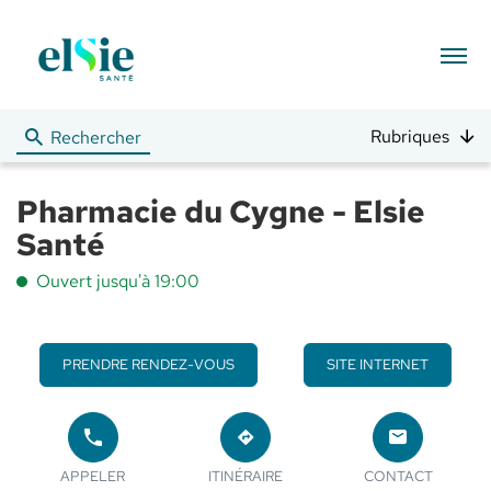
Menu
Rubriques
Rechercher
Pharmacie du Cygne - Elsie
Santé
Ouvert jusqu'à 19:00
PRENDRE RENDEZ-VOUS
SITE INTERNET
APPELER
JUSQU'AU
LE
POINT
LE POINT
POINT
APPELER
ITINÉRAIRE
CONTACT
DE
DE VENTE
DE