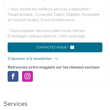
- Vous mettre les meilleurs services à disposition :
Parapharmacie, Cyclamed, Dastri, Diabète, Accessible
en fauteuil roulant, Envoi d'ordonnance, …
- Vous proposer des bons plans toute l’année :
Emballages cadeaux gratuits, Carte avantage, …
CONTACTEZ-NOUS !
LE
POINT
DE
S'abonner à la newsletter
du
VENTE
point
PHARMACIE
Retrouvez votre magasin sur les réseaux sociaux
DU
de
CYGNE
vente
-
Pharmacie
Pharmacie
Pharmacie
ELSIE
du
du
du
SANTÉ
Cygne
Cygne
Cygne
-
Elsie
Services
-
-
Santé