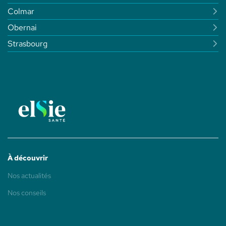
Colmar
Obernai
Strasbourg
À découvrir
(ouvre
Nos actualités
dans
une
(ouvre
Nos conseils
nouvelle
dans
fenêtre)
une
nouvelle
fenêtre)