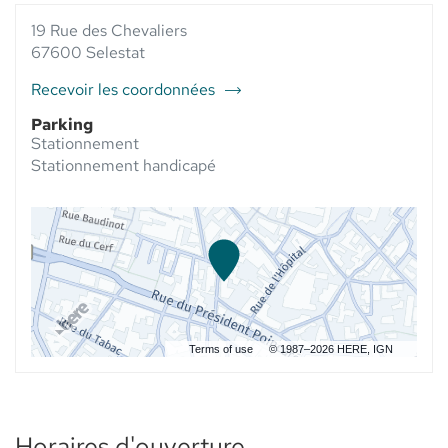
VENTE
PHARMACIE
VENTE
PHARMACIE
19 Rue des Chevaliers
DU CYGNE -
PHARMACIE
DU
ELSIE
DU
67600 Selestat
CYGNE
SANTÉ AU
CYGNE
-
-
Recevoir les coordonnées
ELSIE
du
ELSIE
SANTÉ
point
SANTÉ
Parking
de
Stationnement
vente
Stationnement handicapé
Pharmacie
du
Cygne
-
Elsie
Santé
Terms of use
© 1987–2026 HERE, IGN
Horaires d'ouverture