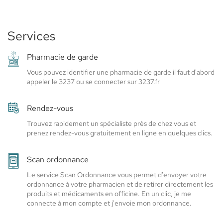
du
du
ELSIE
SANTÉ
Centre
Centre
Gassin
-
Services
Gassin
Elsie
-
Santé
Pharmacie de garde
Elsie
Vous pouvez identifier une pharmacie de garde il faut d'abord
appeler le 3237 ou se connecter sur 3237.fr
Santé
Rendez-vous
Trouvez rapidement un spécialiste près de chez vous et
prenez rendez-vous gratuitement en ligne en quelques clics.
Scan ordonnance
Le service Scan Ordonnance vous permet d'envoyer votre
ordonnance à votre pharmacien et de retirer directement les
produits et médicaments en officine. En un clic, je me
connecte à mon compte et j'envoie mon ordonnance.