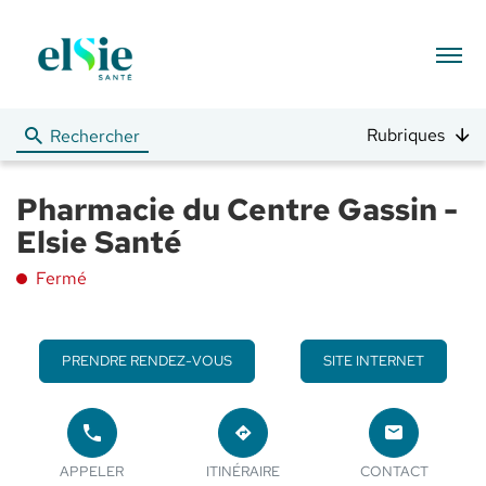
Menu
Rubriques
Rechercher
Pharmacie du Centre Gassin -
Elsie Santé
Fermé
PRENDRE RENDEZ-VOUS
SITE INTERNET
APPELER
JUSQU'AU
LE
POINT
LE POINT
POINT
APPELER
ITINÉRAIRE
CONTACT
DE
DE VENTE
DE