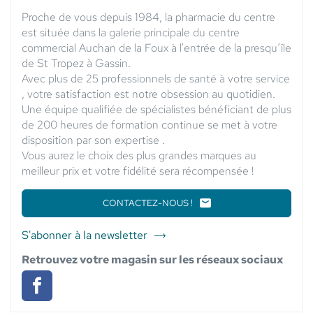
Proche de vous depuis 1984, la pharmacie du centre
est située dans la galerie principale du centre
commercial Auchan de la Foux à l'entrée de la presqu’île
de St Tropez à Gassin.
Avec plus de 25 professionnels de santé à votre service
, votre satisfaction est notre obsession au quotidien.
Une équipe qualifiée de spécialistes bénéficiant de plus
de 200 heures de formation continue se met à votre
disposition par son expertise .
Vous aurez le choix des plus grandes marques au
meilleur prix et votre fidélité sera récompensée !
CONTACTEZ-NOUS !
LE
POINT
DE
S'abonner à la newsletter
du
VENTE
point
PHARMACIE
Retrouvez votre magasin sur les réseaux sociaux
DU
de
CENTRE
vente
GASSIN
Pharmacie
Pharmacie
-