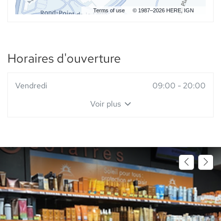
Terms of use
© 1987–2026 HERE, IGN
Horaires d'ouverture
Horaires
Vendredi
09:00
-
20:00
d'ouverture
Voir plus
d'aujourd'hui
et
les
horaires
d'ouverture
du
point
de
vente
Pharmacie
du
Centre