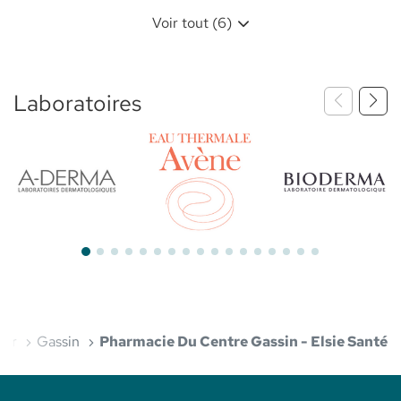
Voir tout (6)
Laboratoires
Bioderma
Aderma
Avène
Var
Gassin
Pharmacie Du Centre Gassin - Elsie Santé