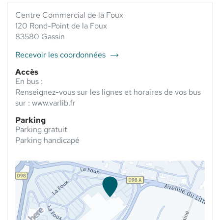
VENTE
PHARMACIE
VENTE
PHARMACIE
Centre Commercial de la Foux
DU CENTRE
PHARMACIE
DU
GASSIN -
DU
120 Rond-Point de la Foux
CENTRE
ELSIE
CENTRE
83580 Gassin
GASSIN
SANTÉ AU
GASSIN
-
-
Recevoir les coordonnées
ELSIE
du
ELSIE
SANTÉ
SANTÉ
point
Accès
de
En bus :
vente
Renseignez-vous sur les lignes et horaires de vos bus
Pharmacie
sur : www.varlib.fr
du
Parking
Centre
Parking gratuit
Gassin
Parking handicapé
-
Elsie
Santé