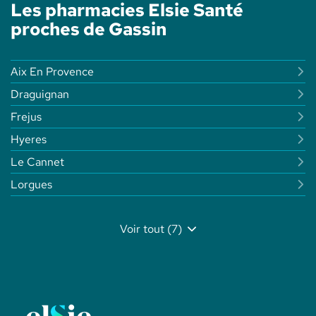
Les pharmacies Elsie Santé
proches de Gassin
Aix En Provence
Draguignan
Frejus
Hyeres
Le Cannet
Lorgues
Voir tout (7)
de
points
de
vente
de
Elsie